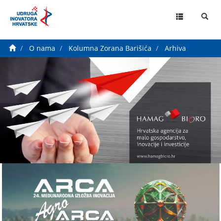
MENU
O nama
Kolumna Zorana Barišića
Arhiva