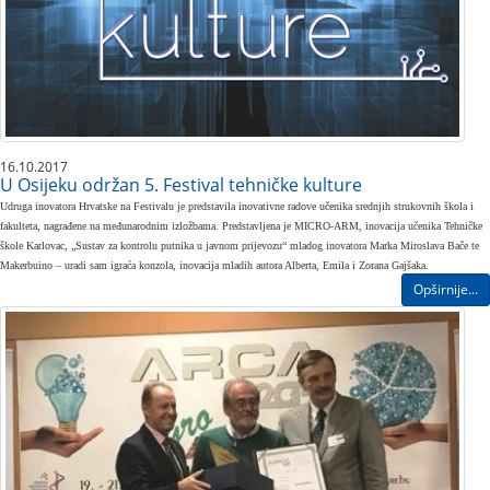
16.10.2017
U Osijeku održan 5. Festival tehničke kulture
Udruga inovatora Hrvatske na Festivalu je predstavila inovativne radove učenika srednjih strukovnih škola i
fakulteta, nagrađene na međunarodnim izložbama. Predstavljena je MICRO-ARM, inovacija učenika Tehničke
škole Karlovac, „Sustav za kontrolu putnika u javnom prijevozu“ mladog inovatora Marka Miroslava Bače te
Makerbuino – uradi sam igraća konzola, inovacija mladih autora Alberta, Emila i Zorana Gajšaka.
Opširnije...