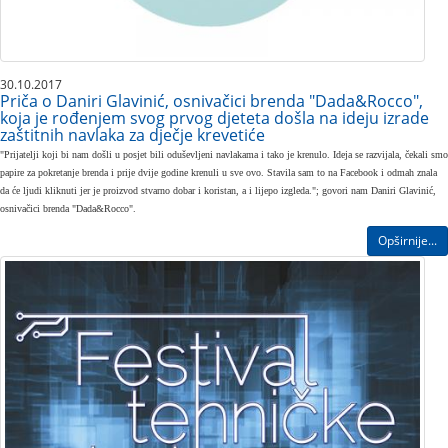
30.10.2017
Priča o Daniri Glavinić, osnivačici brenda "Dada&Rocco",
koja je rođenjem svog prvog djeteta došla na ideju izrade
zaštitnih navlaka za dječje krevetiće
"Prijatelji koji bi nam došli u posjet bili oduševljeni navlakama i tako je krenulo. Ideja se razvijala, čekali smo
papire za pokretanje brenda i prije dvije godine krenuli u sve ovo. Stavila sam to na Facebook i odmah znala
da će ljudi kliknuti jer je proizvod stvarno dobar i koristan, a i lijepo izgleda."; govori nam Daniri Glavinić,
osnivačici brenda "Dada&Rocco".
Opširnije...