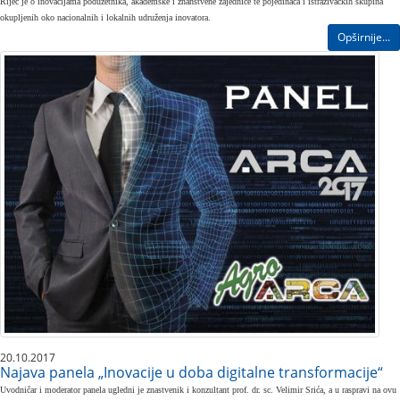
Riječ je o inovacijama poduzetnika, akademske i znanstvene zajednice te pojedinaca i istraživačkih skupina
okupljenih oko nacionalnih i lokalnih udruženja inovatora.
Opširnije...
20.10.2017
Najava panela „Inovacije u doba digitalne transformacije“
Uvodničar i moderator panela ugledni je znastvenik i konzultant prof. dr. sc. Velimir Srića, a u raspravi na ovu