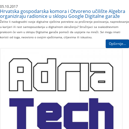
05.10.2017
Hrvatska gospodarska komora i Otvoreno učilište Algebra
organiziraju radionice u sklopu Google Digitalne garaže
Želite li nadograditi svoje digitalne vještine potrebne za proširenje poslovanja, napredovanje
u karijeri ili rast samopouzdanja u digitalnom okruženju? Stručnjaci sa svakodnevnom
praksom će vam u sklopu Digitalne garaže pomoći da uspijete na mreži. Svi mogu imati
koristi od toga, neovisno o svojim vještinama, ciljevima ili iskustvu.
Opširnije...