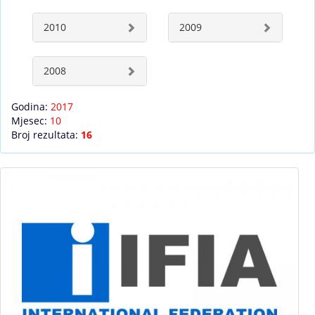
2010
2009
2008
Godina:
2017
Mjesec:
10
Broj rezultata:
16