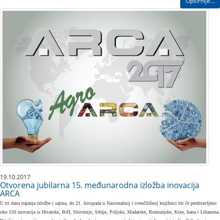
Opširnije...
19.10.2017
Otvorena jubilarna 15. međunarodna izložba inovacija
ARCA
U tri dana trajanja izložbe i sajma, do 21. listopada u Nacionalnoj i sveučilišnoj knjižnici bit će predstavljeno
oko 150 inovacija iz Hrvatske, BiH, Slovenije, Srbije, Poljske, Mađarske, Rumunjske, Kine, Irana i Libanona.