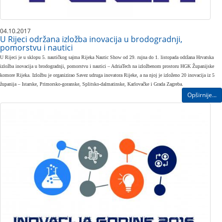
04.10.2017
U Rijeci održana izložba inovacija u brodogradnji,
pomorstvu i nautici
U Rijeci je u sklopu 5. nautičkog sajma Rijeka Nautic Show od 29. rujna do 1. listopada održana Hrvatska
izložba inovacija u brodogradnji, pomorstvu i nautici – AdriaTech na izložbenom prostoru HGK Županijske
komore Rijeka. Izložbu je organizirao Savez udruga inovatora Rijeke, a na njoj je izloženo 20 inovacija iz 5
županija – Istarske, Primorsko-goranske, Splitsko-dalmatinske, Karlovačke i Grada Zagreba.
Opširnije...