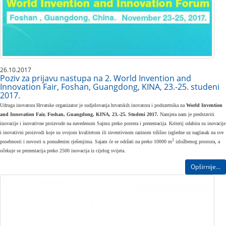
26.10.2017
Poziv za prijavu nastupa na 2. World Invention and
Innovation Fair, Foshan, Guangdong, KINA, 23.-25. studeni
2017.
Udruga inovatora Hrvatske organizator je sudjelovanja hrvatskih inovatora i poduzetnika na
World Invention
and Innovation Fair, Foshan, Guangdong, KINA, 23.-25. Studeni 2017.
Namjera nam je predstaviti
inovacije i inovativne proizvode na navedenom Sajmu preko postera i prezentacija. Kriterij odabira su inovacije
i inovativni proizvodi koje su svojom kvalitetom ili inventivnom razinom tržišno izgledne uz naglasak na sve
2
posebnosti i novosti u ponuđenim rješenjima. Sajam će se održati na preko 10000 m
izložbenog prostora, a
očekuje se prezentacija preko 2500 inovacija iz cijelog svijeta.
Opširnije...