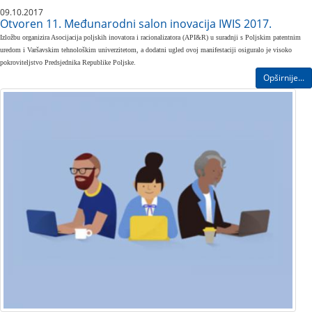
09.10.2017
Otvoren 11. Međunarodni salon inovacija IWIS 2017.
Izložbu organizira Asocijacija poljskih inovatora i racionalizatora (API&R) u suradnji s Poljskim patentnim
uredom i Varšavskim tehnološkim univerzitetom, a dodatni ugled ovoj manifestaciji osiguralo je visoko
pokroviteljstvo Predsjednika Republike Poljske.
Opširnije...