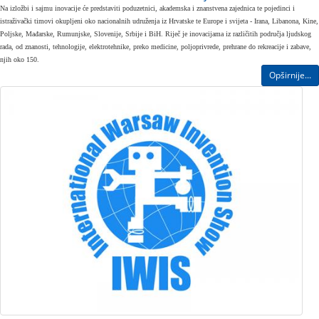
Na izložbi i sajmu inovacije će predstaviti poduzetnici, akademska i znanstvena zajednica te pojedinci i
istraživački timovi okupljeni oko nacionalnih udruženja iz Hrvatske te Europe i svijeta - Irana, Libanona, Kine,
Poljske, Mađarske, Rumunjske, Slovenije, Srbije i BiH. Riječ je inovacijama iz različitih područja ljudskog
rada, od znanosti, tehnologije, elektrotehnike, preko medicine, poljoprivrede, prehrane do rekreacije i zabave,
njih oko 150.
Opširnije...