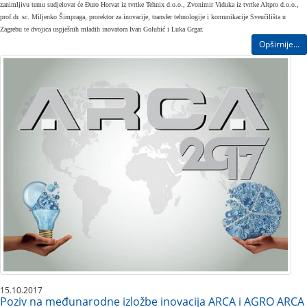
zanimljivu temu sudjelovat će Đuro Horvat iz tvrtke Tehnix d.o.o., Zvonimir Viduka iz tvrtke Altpro d.o.o.,
prof.dr. sc. Miljenko Šimpraga, prorektor za inovacije, transfer tehnologije i komunikacije Sveučilišta u
Zagrebu te dvojica uspješnih mladih inovatora Ivan Golubić i Luka Grgar.
Opširnije...
15.10.2017
Poziv na međunarodne izložbe inovacija ARCA i AGRO ARCA