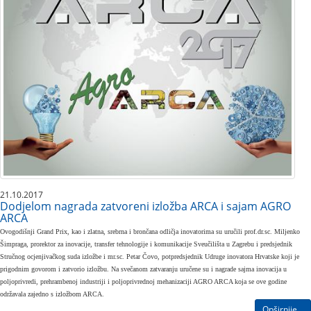
21.10.2017
Dodjelom nagrada zatvoreni izložba ARCA i sajam AGRO
ARCA
Ovogodišnji Grand Prix, kao i zlatna, srebrna i brončana odličja inovatorima su uručili prof.dr.sc. Miljenko
Šimpraga, prorektor za inovacije, transfer tehnologije i komunikacije Sveučilišta u Zagrebu i predsjednik
Stručnog ocjenjivačkog suda izložbe i mr.sc. Petar Čovo, potpredsjednik Udruge inovatora Hrvatske koji je
prigodnim govorom i zatvorio izložbu. Na svečanom zatvaranju uručene su i nagrade sajma inovacija u
poljoprivredi, prehrambenoj industriji i poljoprivrednoj mehanizaciji AGRO ARCA koja se ove godine
održavala zajedno s izložbom ARCA.
Opširnije...