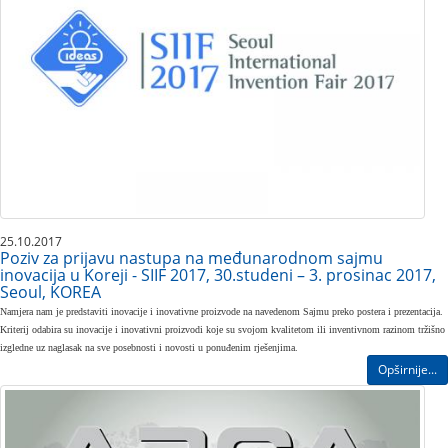
25.10.2017
Poziv za prijavu nastupa na međunarodnom sajmu
inovacija u Koreji - SIIF 2017, 30.studeni – 3. prosinac 2017,
Seoul, KOREA
Namjera nam je predstaviti inovacije i inovativne proizvode na navedenom Sajmu preko postera i prezentacija.
Kriterij odabira su inovacije i inovativni proizvodi koje su svojom kvalitetom ili inventivnom razinom tržišno
izgledne uz naglasak na sve posebnosti i novosti u ponuđenim rješenjima.
Opširnije...