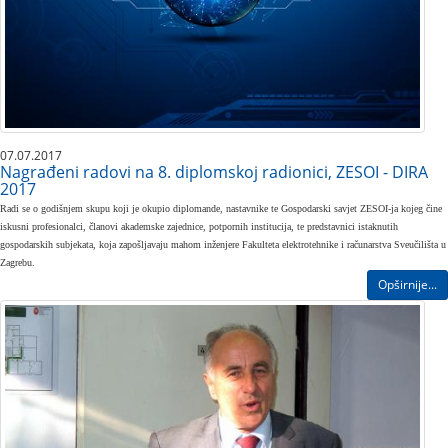
07.07.2017
Nagrađeni radovi na 8. diplomskoj radionici, ZESOI - DIRA
2017
Radi se o godišnjem skupu koji je okupio diplomande, nastavnike te Gospodarski savjet ZESOI-ja kojeg čine
iskusni profesionalci, članovi akademske zajednice, potpornih institucija, te predstavnici istaknutih
gospodarskih subjekata, koja zapošljavaju mahom inženjere Fakulteta elektrotehnike i računarstva Sveučilišta u
Zagrebu.
Opširnije...