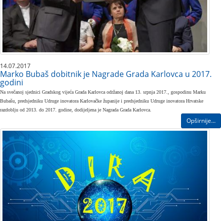
14.07.2017
Marko Bubaš dobitnik je Nagrade Grada Karlovca u 2017.
godini
Na svečanoj sjednici Gradskog vijeća Grada Karlovca održanoj dana 13. srpnja 2017., gospodinu Marku
Bubašu, predsjedniku Udruge inovatora Karlovačke županije i predsjedniku Udruge inovatora Hrvatske
razdoblju od 2013. do 2017. godine, dodijeljena je Nagrada Grada Karlovca.
Opširnije...