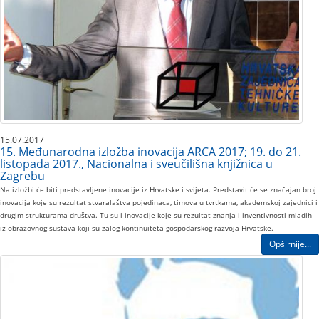
15.07.2017
15. Međunarodna izložba inovacija ARCA 2017; 19. do 21.
listopada 2017., Nacionalna i sveučilišna knjižnica u
Zagrebu
Na izložbi će biti predstavljene inovacije iz Hrvatske i svijeta. Predstavit će se značajan broj
inovacija koje su rezultat stvaralaštva pojedinaca, timova u tvrtkama, akademskoj zajednici i
drugim strukturama društva. Tu su i inovacije koje su rezultat znanja i inventivnosti mladih
iz obrazovnog sustava koji su zalog kontinuiteta gospodarskog razvoja Hrvatske.
Opširnije...