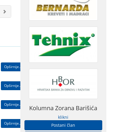
Opširnije...
Opširnije...
Opširnije...
Kolumna Zorana Barišića
klikni
Opširnije...
Postani član