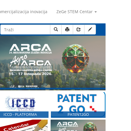
mercijalizacija inovacija
ZeGe STEM Centar
ICCD - PLATFORMA
PATENT2GO