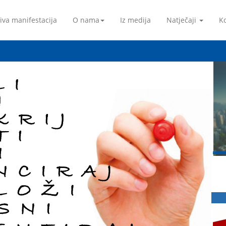
iva manifestacija
O nama
Iz medija
Natječaji
Ko