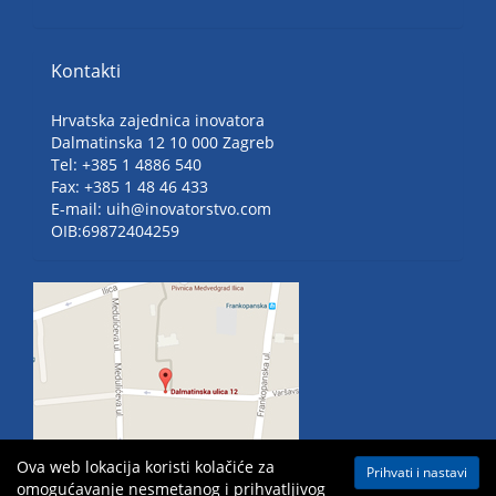
Kontakti
Hrvatska zajednica inovatora
Dalmatinska 12 10 000 Zagreb
Tel: +385 1 4886 540
Fax: +385 1 48 46 433
E-mail: uih@inovatorstvo.com
OIB:69872404259
Ova web lokacija koristi kolačiće za
Prihvati i nastavi
omogućavanje nesmetanog i prihvatljivog