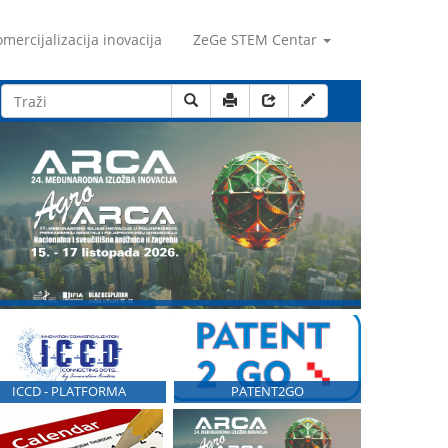
mercijalizacija inovacija
ZeGe STEM Centar
ICCD - PLATFORMA
PATENT2GO