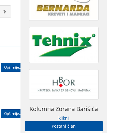
Opširnije...
Kolumna Zorana Barišića
Opširnije...
klikni
Postani član