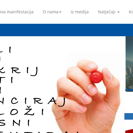
iva manifestacija
O nama
Iz medija
Natječaji
Ko