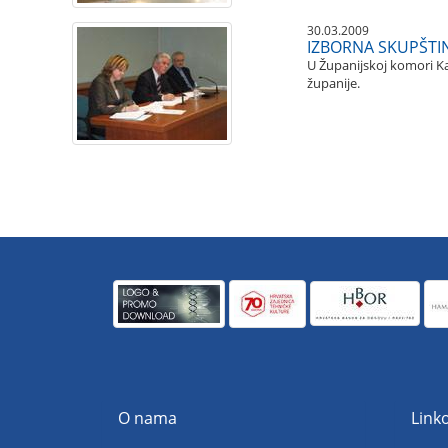
30.03.2009
IZBORNA SKUPŠTI
U Županijskoj komori Ka
županije.
O nama
Linko