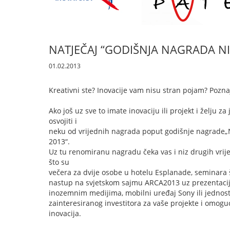
​NATJEČAJ “GODIŠNJA NAGRADA N
01.02.2013
Kreativni ste? Inovacije vam nisu stran pojam? Poznaje
Ako još uz sve to imate inovaciju ili projekt i želju
osvojiti i
neku od vrijednih nagrada poput godišnje nagrade„N
2013“.
Uz tu renomiranu nagradu čeka vas i niz drugih vri
što su
večera za dvije osobe u hotelu Esplanade, seminara 
nastup na svjetskom sajmu ARCA2013 uz prezentaciju
inozemnim medijima, mobilni uređaj Sony ili jednost
zainteresiranog investitora za vaše projekte i omoguć
inovacija.