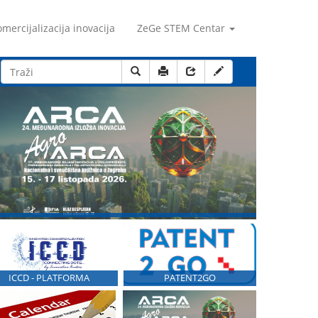
mercijalizacija inovacija
ZeGe STEM Centar
ICCD - PLATFORMA
PATENT2GO