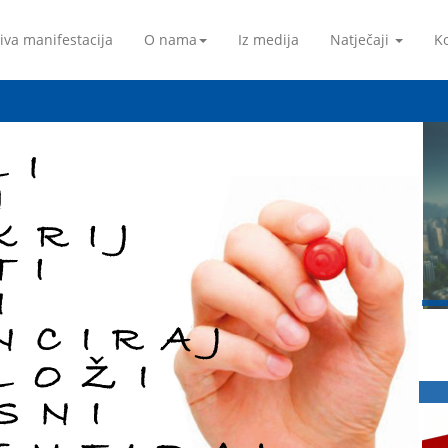
iva manifestacija
O nama
Iz medija
Natječaji
Ko