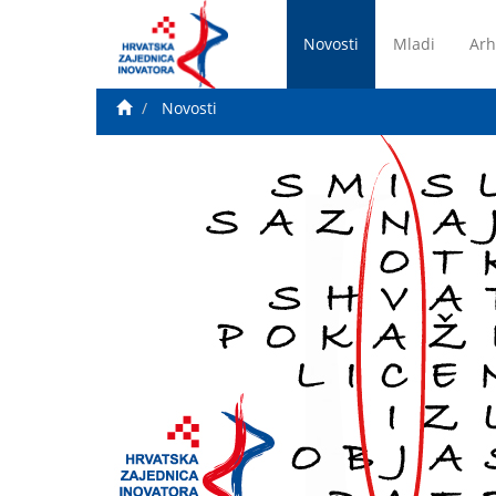
Novosti
Mladi
Arh
Novosti