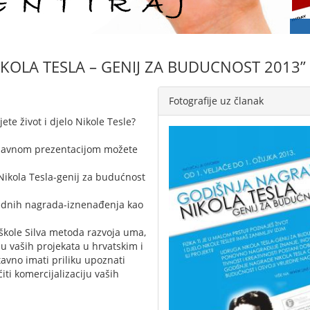
IKOLA TESLA – GENIJ ZA BUDUCNOST 2013”
Fotografije uz članak
te život i djelo Nikole Tesle?
 za javnom prezentacijom možete
ikola Tesla-genij za budućnost
jednih nagrada-iznenađenja kao
škole Silva metoda razvoja uma,
 vaših projekata u hrvatskim i
avno imati priliku upoznati
iti komercijalizaciju vaših