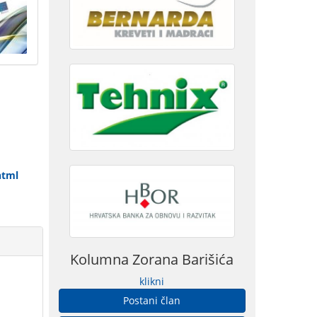
html
Kolumna Zorana Barišića
klikni
Postani član