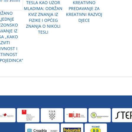
TESLA KAO UZOR
KREATIVNO
MLADIMA: ODRŽAN
PREDAVANJE ZA
RŽANO
KVIZ ZNANJA IZ
KREATIVNI RAZVOJ
LJEDNJE
FIZIKE I OPĆEG
DJECE
EZONSKO
ZNANJA O NIKOLI
VANJE IZ
TESLI
SA „KAKO
ZVITI
IVNOST I
ATIVNOST
POJEDINCA“