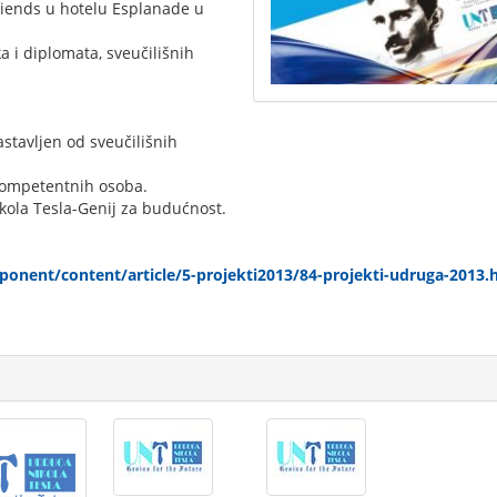
 friends u hotelu Esplanade u
a i diplomata, sveučilišnih
astavljen od sveučilišnih
 kompetentnih osoba.
Nikola Tesla-Genij za budućnost.
onent/content/article/5-projekti2013/84-projekti-udruga-2013.