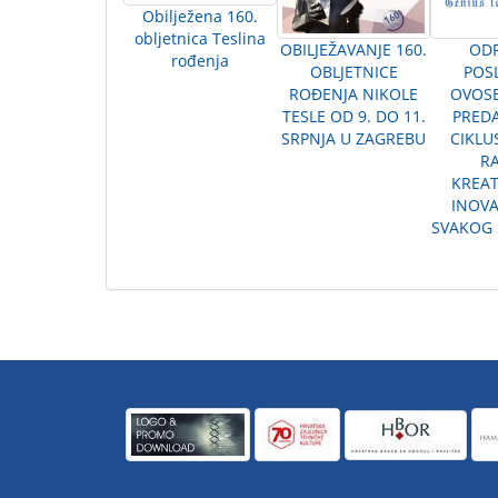
Obilježena 160.
obljetnica Teslina
OD
OBILJEŽAVANJE 160.
rođenja
POS
OBLJETNICE
OVOS
ROĐENJA NIKOLE
PREDA
TESLE OD 9. DO 11.
CIKLU
SRPNJA U ZAGREBU
RA
KREAT
INOV
SVAKOG 