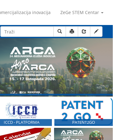
mercijalizacija inovacija
ZeGe STEM Centar
ICCD - PLATFORMA
PATENT2GO