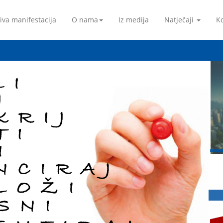
iva manifestacija
O nama
Iz medija
Natječaji
Ko