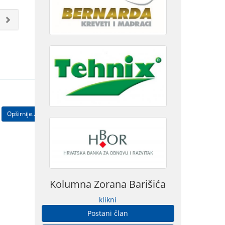
Opširnije...
Kolumna Zorana Barišića
klikni
Postani član