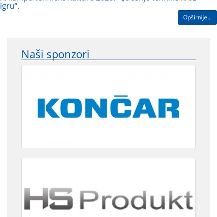
igru“.
Opširnije...
Naši sponzori