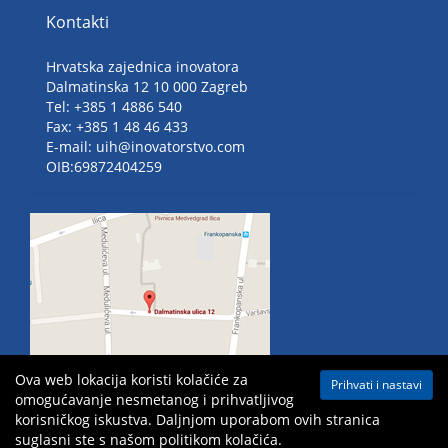
Kontakti
Hrvatska zajednica inovatora
Dalmatinska 12 10 000 Zagreb
Tel: +385 1 4886 540
Fax: +385 1 48 46 433
E-mail: uih@inovatorstvo.com
OIB:69872404259
Ova web lokacija koristi kolačiće za
Prihvati i nastavi
omogućavanje nesmetanog i prihvatljivog
korisničkog iskustva. Daljnjom uporabom ovih stranica
suglasni ste s našom politikom kolačića.
Mapa weba
| Sva prava pridržana ©
2026 Hrvatska zajednica