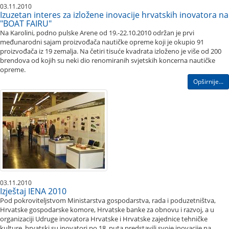
03.11.2010
Izuzetan interes za izložene inovacije hrvatskih inovatora na
"BOAT FAIRU"
Na Karolini, podno pulske Arene od 19.-22.10.2010 održan je prvi
međunarodni sajam proizvođača nautičke opreme koji je okupio 91
proizvođača iz 19 zemalja. Na četiri tisuće kvadrata izloženo je više od 200
brendova od kojih su neki dio renomiranih svjetskih koncerna nautičke
opreme.
Opširnije...
03.11.2010
Izještaj IENA 2010
Pod pokroviteljstvom Ministarstva gospodarstva, rada i poduzetništva,
Hrvatske gospodarske komore, Hrvatske banke za obnovu i razvoj, a u
organizaciji Udruge inovatora Hrvatske i Hrvatske zajednice tehničke
kulture, hrvatski su inovatori po 18. puta predstavili svoje inovacije na