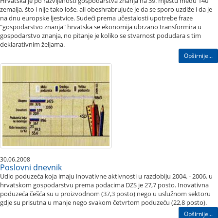
Hrvatska je po razvijenosti gospodarstva znanja na 39. mjestu među 140
zemalja, što i nije tako loše, ali obeshrabrujuće je da se sporo uzdiže i da je
na dnu europske ljestvice. Sudeći prema učestalosti upotrebe fraze
"gospodarstvo znanja" hrvatska se ekonomija ubrzano transformira u
gospodarstvo znanja, no pitanje je koliko se stvarnost podudara s tim
deklarativnim željama.
Opširnije...
30.06.2008
Poslovni dnevnik
Udio poduzeća koja imaju inovativne aktivnosti u razdoblju 2004. - 2006. u
hrvatskom gospodarstvu prema podacima DZS je 27,7 posto. Inovativna
poduzeća češća su u proizvodnom (37,3 posto) nego u uslužnom sektoru
gdje su prisutna u manje nego svakom četvrtom poduzeću (22,8 posto).
Opširnije...