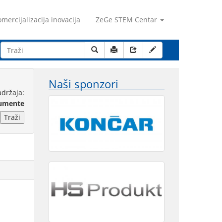
mercijalizacija inovacija
ZeGe STEM Centar
Naši sponzori
adržaja:
kumente
Traži