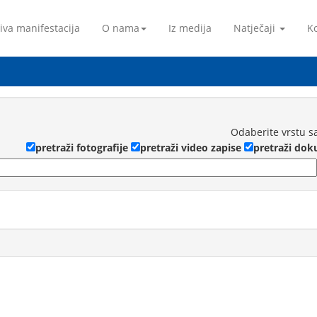
iva manifestacija
O nama
Iz medija
Natječaji
Ko
Odaberite vrstu s
pretraži fotografije
pretraži video zapise
pretraži do