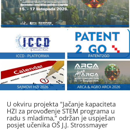
ICCD - PLATFORMA
PATENT2GO
SAJMOVI HZI 2026
ARCA & AGRO ARCA 2026
U okviru projekta "Jačanje kapaciteta
HZI za provođenje STEM programa u
radu s mladima," održan je uspješan
posjet učenika OŠ J.J. Strossmayer