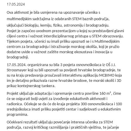
17.05.2024
Ova aktivnost je bila usmjerena na upoznavanje učenika s
multimedijskim sadržajima iz odabranih STEM baznih područja,
uključujući biologiju, kemiju, fiziku, astronomiju i brodogradnju.
Posjet je započeo uvodnom prezentacijom u kojoj su predstavljeni glavni
ciljevi centra i važnost interdisciplinarnog pristupa u STEM obrazovanju.
Tijekom posjeta, učenici su imali priliku upoznati se i s Multimedijskim
centrom za brodogradnju i istraživanje morskog okoliša, koji je pružio
dodatne uvide u važnost zaštite morskog ekosustava i inovacija u
brodogradnji.
17.05.2024. organizirana su bila 3 posjeta osnovnoškolaca iz OŠ J.J.
Strossmayer koji su bili upoznati sa povijesti hrvatske brodogradnje, te
su na kraju predavanja proučavali interaktivnu aplikaciju MCBIMO koja
im je detaljno prikazivala razne hrvatske brodove, te morski okoliš i 3D
prikaz kontejnerskog tankera.
Projekt uključuje adaptaciju i opremanje centra površine 160 m², čime
će se osigurati bolji uvjeti za izvođenje edukativnih aktivnosti i
radionica. Očekuje se da će do kraja projekta 300 osnovnoškolaca i 100
srednjoškolaca imati priliku posjetiti centar i sudjelovati u edukativnim
programima.
Očekivani rezultati uključuju povećanje interesa učenika za STEM
područja, razvoj kritičkog razmišljanja i praktičnih vještina, te jačanje