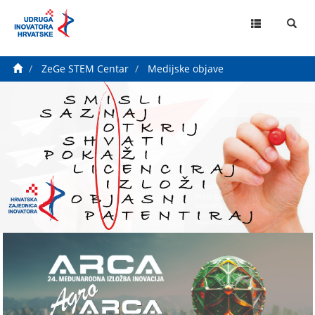
MENU
ZeGe STEM Centar
Medijske objave