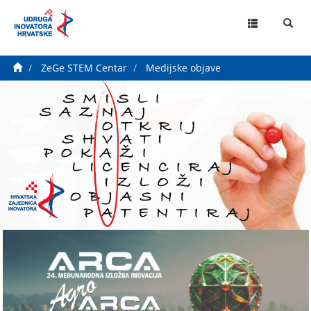
MENU
ZeGe STEM Centar
Medijske objave