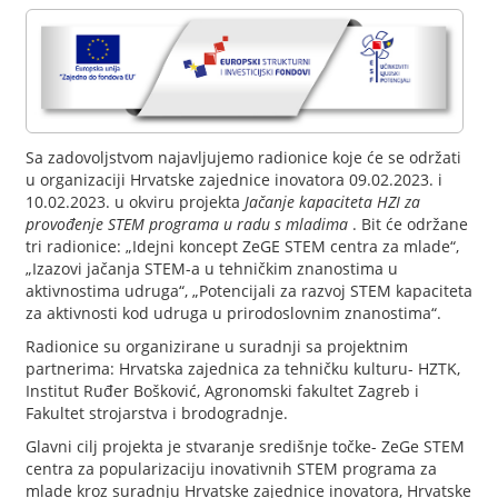
Sa zadovoljstvom najavljujemo radionice koje će se održati
u organizaciji Hrvatske zajednice inovatora 09.02.2023. i
10.02.2023. u okviru projekta
Jačanje kapaciteta HZI za
provođenje STEM programa u radu s mladima
. Bit će održane
tri radionice: „Idejni koncept ZeGE STEM centra za mlade“,
„Izazovi jačanja STEM-a u tehničkim znanostima u
aktivnostima udruga“, „Potencijali za razvoj STEM kapaciteta
za aktivnosti kod udruga u prirodoslovnim znanostima“.
Radionice su organizirane u suradnji sa projektnim
partnerima: Hrvatska zajednica za tehničku kulturu- HZTK,
Institut Ruđer Bošković, Agronomski fakultet Zagreb i
Fakultet strojarstva i brodogradnje.
Glavni cilj projekta je stvaranje središnje točke- ZeGe STEM
centra za popularizaciju inovativnih STEM programa za
mlade kroz suradnju Hrvatske zajednice inovatora, Hrvatske