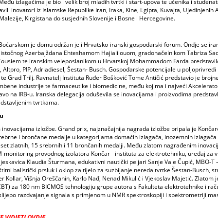
đu izlagačima je bio i velik broj mladih tvrtki i start-upova te učenika i studenata
i inovatori iz Islamske Republike Iran, Iraka, Kine, Egipta, Kuvajta, Ujedinjenih 
Malezije, Kirgistana do susjednih Slovenije i Bosne i Hercegovine.
Boćarskom je domu održan je i Hrvatsko-iranski gospodarski forum. Ondje se ira
ća istočnog Azerbajždana Ehteshamom Hajialilouom, gradonačelnikom Tabriza S
Tousiem te iranskim veleposlanikom u Hrvatskoj Mohammadom Farda predstavil
 Altpro, PIP, Adriadiesel, Šestan- Busch. Gospodarske potencijale u poljoprivredi
te Grad Trilj. Ravnatelj Instituta Ruđer Bošković Tome Antičić predstavio je brojne
ambene industrije te farmaceutike i biomedicine, među kojima i najveći Akcelerato
upravo na IRB-u. Iranska delegacija oduševila se inovacijama i proizvodima predsta
redstavljenim tvrtkama.
ru
inovacijama izložbe. Grand prix, najznačajnija nagrada izložbe pripala je Konč
 srebrne i brončane medalje u kategorijama domaćih izlagača, inozemnih izlagača 
deset zlatnih, 15 srebrnih i 11 brončanih medalji. Među zlatom nagrađenim inovac
-monitoring provodnog izolatora Končar - instituta za elektrotehniku, uređaj za 
pljeskavica Klaudia Šturmana, edukativni nautički peljari Sanje Vale Čupić, MBO-T 
i balistički prsluk i oklop za tijelo za suzbijanje nereda tvrtke Šestan-Busch, st
Kollar, Višnja Oreščanin, Karlo Nađ, Nenad Mikulić i Vjekoslav Majetić. Zlatom j
HCBT) za 180 nm BICMOS tehnologiju grupe autora s Fakulteta elektrotehnike i rač
 slijepo razdvajanje signala s primjenom u NMR spektroskopiji i spektrometriji mas
 VIDJETI OVDJE.