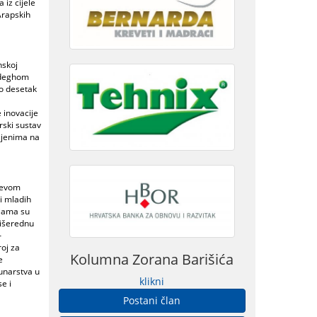
 iz cijele
Arapskih
nskoj
adeghom
o desetak
 inovacije
rski sustav
vljenima na
arevom
i mladih
ijama su
višerednu
–
roj za
Kolumna Zorana Barišića
e
unarstva u
klikni
e i
Postani član