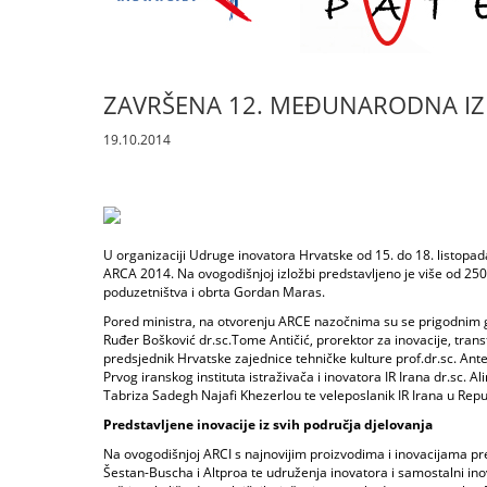
ZAVRŠENA 12. MEĐUNARODNA IZL
19.10.2014
U organizaciji Udruge inovatora Hrvatske od 15. do 18. listo
ARCA 2014. Na ovogodišnjoj izložbi predstavljeno je više od 250 i
poduzetništva i obrta Gordan Maras.
Pored ministra, na otvorenju ARCE nazočnima su se prigodnim go
Ruđer Bošković dr.sc.Tome Antičić, prorektor za inovacije, trans
predsjednik Hrvatske zajednice tehničke kulture prof.dr.sc. Ant
Prvog iranskog instituta istraživača i inovatora IR Irana dr.sc
Tabriza Sadegh Najafi Khezerlou te veleposlanik IR Irana u Re
Predstavljene inovacije iz svih područja djelovanja
Na ovogodišnjoj ARCI s najnovijim proizvodima i inovacijama pre
Šestan-Buscha i Altproa te udruženja inovatora i samostalni ino