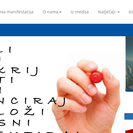
iva manifestacija
O nama
Iz medija
Natječaji
Ko