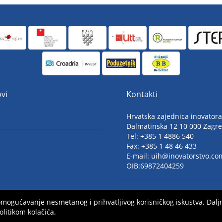
vi
Kontakti
Hrvatska zajednica inovatora
Dalmatinska 12 10 000 Zagr
Tel: +385 1 4886 540
Fax: +385 1 48 46 433
E-mail: uih@inovatorstvo.co
OIB:69872404259
a omogućavanje nesmetanog i prihvatljivog korisničkog iskustva. D
olitikom kolačića.