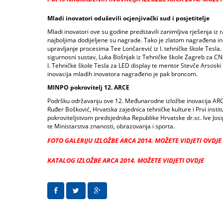
Mladi inovatori oduševili ocjenjivački sud i posjetitelje
Mladi inovatori ove su godine predstavili zanimljiva rješenja iz ra
najboljima dodijeljene su nagrade. Tako je zlatom nagrađena ino
upravljanje procesima Tee Lončarević iz I. tehničke škole Tesla.
sigurnosni sustav, Luka Bošnjak iz Tehničke škole Zagreb za CNC
I. Tehničke škole Tesla za LED display te mentor Stevče Arsoski 
inovacija mladih inovatora nagrađeno je pak broncom.
MINPO pokrovitelj 12. ARCE
Podršku održavanju ove 12. Međunarodne izložbe inovacija ARCA u 
Ruđer Bošković, Hrvatska zajednica tehničke kulture i Prvi instit
pokroviteljstvom predsjednika Republike Hrvatske dr.sc. Ive Jos
te Ministarstva znanosti, obrazovanja i sporta.
FOTO GALERIJU IZLOŽBE ARCA 2014. MOŽETE VIDJETI OVDJE
KATALOG IZLOŽBE ARCA 2014. MOŽETE VIDJETI OVDJE