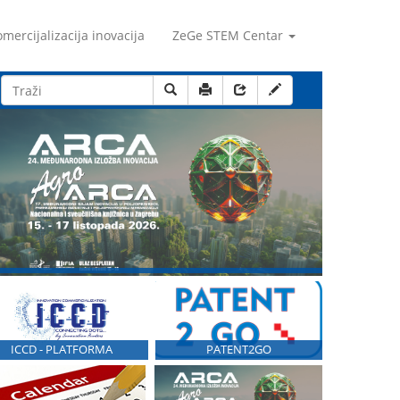
mercijalizacija inovacija
ZeGe STEM Centar
ICCD - PLATFORMA
PATENT2GO