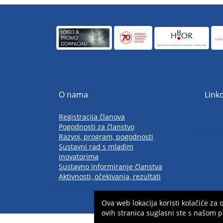
O nama
Linko
Registracija članova
Pogodnosti za članstvo
Razvoj, program, pogodnosti
Sustavni rad s mladim
inovatorima
Sustavno informiranje članstva
Aktivnosti, očekivanja, rezultati
Ova web lokacija koristi kolačiće z
ovih stranica suglasni ste s našom p