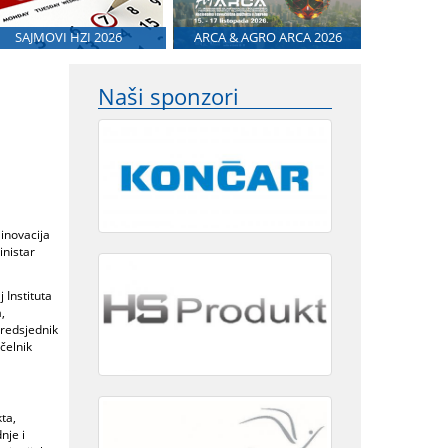
SAJMOVI HZI 2026
ARCA & AGRO ARCA 2026
Naši sponzori
inovacija
inistar
 Instituta
,
predsjednik
čelnik
ta,
nje i