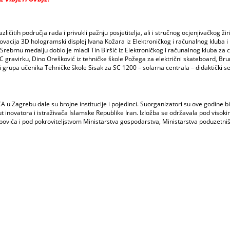
zličitih područja rada i privukli pažnju posjetitelja, ali i stručnog ocjenjivačkog ži
vacija 3D hologramski displej Ivana Kožara iz Elektroničkog i računalnog kluba i 
 Srebrnu medalju dobio je mladi Tin Biršić iz Elektroničkog i računalnog kluba za 
 gravirku, Dino Orešković iz tehničke škole Požega za električni skateboard, Brun
i grupa učenika Tehničke škole Sisak za SC 1200 – solarna centrala – didaktički se
Zagrebu dale su brojne institucije i pojedinci. Suorganizatori su ove godine bili
ut inovatora i istraživača Islamske Republike Iran. Izložba se održavala pod visok
ipovića i pod pokroviteljstvom Ministarstva gospodarstva, Ministarstva poduzetniš