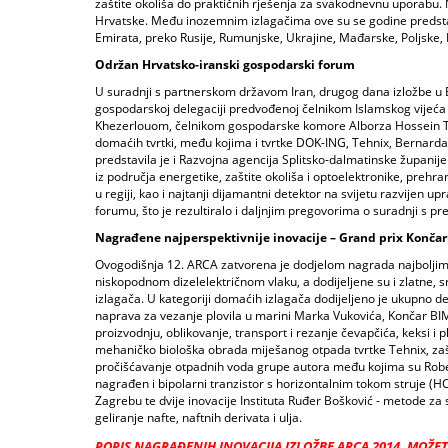
zaštite okoliša do praktičnih rješenja za svakodnevnu uporabu. Me
Hrvatske. Među inozemnim izlagačima ove su se godine predstavil
Emirata, preko Rusije, Rumunjske, Ukrajine, Mađarske, Poljske, 
Održan Hrvatsko-iranski gospodarski forum
U suradnji s partnerskom državom Iran, drugog dana izložbe u 
gospodarskoj delegaciji predvođenoj čelnikom Islamskog vije
Khezerlouom, čelnikom gospodarske komore Alborza Hossein 
domaćih tvrtki, među kojima i tvrtke DOK-ING, Tehnix, Bernarda,
predstavila je i Razvojna agencija Splitsko-dalmatinske županije 
iz područja energetike, zaštite okoliša i optoelektronike, prehr
u regiji, kao i najtanji dijamantni detektor na svijetu razvijen 
forumu, što je rezultiralo i daljnjim pregovorima o suradnji s p
Nagrađene najperspektivnije inovacije – Grand prix Konča
Ovogodišnja 12. ARCA zatvorena je dodjelom nagrada najboljim 
niskopodnom dizelelektričnom vlaku, a dodijeljene su i zlatne,
izlagača. U kategoriji domaćih izlagača dodijeljeno je ukupno 
naprava za vezanje plovila u marini Marka Vukovića, Končar BIM
proizvodnju, oblikovanje, transport i rezanje čevapčića, keksi i 
mehaničko biološka obrada miješanog otpada tvrtke Tehnix, zaštitn
pročišćavanje otpadnih voda grupe autora među kojima su Rober 
nagrađen i bipolarni tranzistor s horizontalnim tokom struje (
Zagrebu te dvije inovacije Instituta Ruđer Bošković - metode za
geliranje nafte, naftnih derivata i ulja.
POPIS NAGRAĐENIH INOVACIJA IZLOŽBE ARCA 2014. MOŽETE