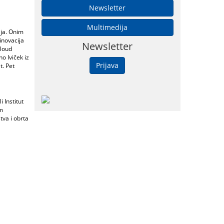
Newsletter
Multimedija
rija. Onim
inovacija
Newsletter
cloud
o Iviček iz
Prijava
t. Pet
 Institut
im
tva i obrta