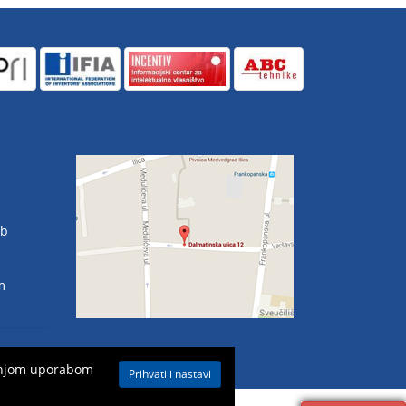
eb
m
aljnjom uporabom
Prihvati i nastavi