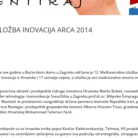
OŽBA INOVACIJA ARCA 2014
pada ove godine u Boćarskom domu u Zagrebu održana je 12. Međunarodna izložba 
novacija iz Hrvatske i 17 zemalja svijeta, a izložbu je već tradicionalno otvorio m
vorima obratili i predsjednik Udruge inovatora Hrvatske Marko Bubaš, ravnatelj
fer tehnologije i komunikacije Sveučilišta u Zagrebu prof.dr.sc. Miljenko Šimpraga
e Markotić te predstavnici ovogodišnje države partnera Islamske Republike Iran, 
. Alireza Rastegar, predsjednik gospodarske komore Alborza Hossein Tousi, gradona
publici Hrvatskoj Mohammad Taherian Fard.
dstavile su se hrvatske tvrtke poput Končar Elektroindustrije, Tehnixa, HS produk
vatori sa zanimljivim rješenjima za gotovo sva područja od energetike, strojograd