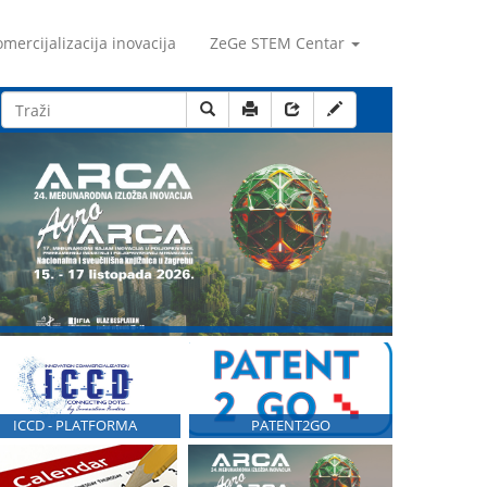
mercijalizacija inovacija
ZeGe STEM Centar
ICCD - PLATFORMA
PATENT2GO