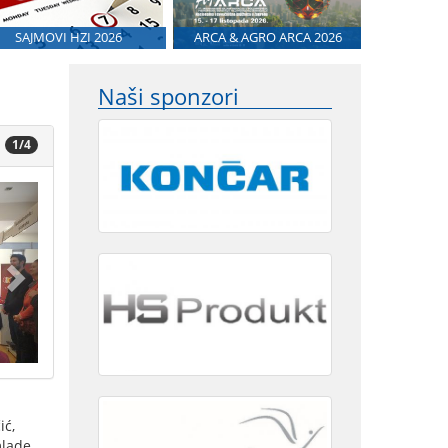
SAJMOVI HZI 2026
ARCA & AGRO ARCA 2026
Naši sponzori
1/4
ić,
mlade