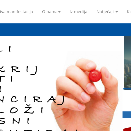
iva manifestacija
O nama
Iz medija
Natječaji
Ko