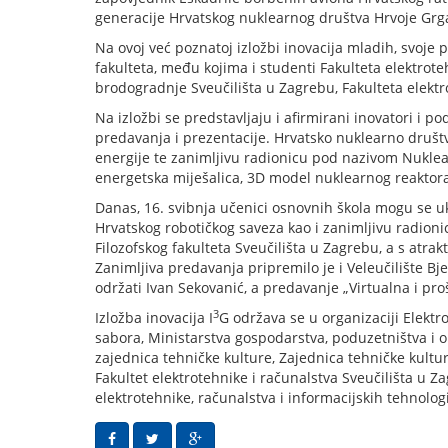
generacije Hrvatskog nuklearnog društva Hrvoje Grgan
Na ovoj već poznatoj izložbi inovacija mladih, svoje 
fakulteta, među kojima i studenti Fakulteta elektroteh
brodogradnje Sveučilišta u Zagrebu, Fakulteta elektro
Na izložbi se predstavljaju i afirmirani inovatori i p
predavanja i prezentacije. Hrvatsko nuklearno društ
energije te zanimljivu radionicu pod nazivom Nuklea
energetska miješalica, 3D model nuklearnog reaktora 
Danas, 16. svibnja učenici osnovnih škola mogu se 
Hrvatskog robotičkog saveza kao i zanimljivu radion
Filozofskog fakulteta Sveučilišta u Zagrebu, a s atra
Zanimljiva predavanja pripremilo je i Veleučilište B
održati Ivan Sekovanić, a predavanje „Virtualna i pro
3
Izložba inovacija I
G održava se u organizaciji Elektr
sabora, Ministarstva gospodarstva, poduzetništva i ob
zajednica tehničke kulture, Zajednica tehničke kult
Fakultet elektrotehnike i računalstva Sveučilišta u Z
elektrotehnike, računalstva i informacijskih tehnolog