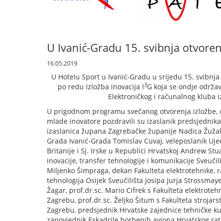
U Ivanić-Gradu 15. svibnja otvoren
16.05.2019
U Hotelu Sport u Ivanić-Gradu u srijedu 15. svibnja
3
po redu Izložba inovacija I
G koja se ondje održav
Elektroničkog i računalnog kluba i
U prigodnom programu svečanog otvorenja izložbe, o
mlade inovatore pozdravili su izaslanik predsjednik
izaslanica župana Zagrebačke županije Nadica Žuža
Grada Ivanić-Grada Tomislav Cuvaj, veleposlanik Ujed
Britanije i Sj. Irske u Republici Hrvatskoj Andrew Stu
inovacije, transfer tehnologije i komunikacije Sveučil
Miljenko Šimpraga, dekan Fakulteta elektrotehnike, r
tehnologija Osijek Sveučilišta Josipa Jurja Strossmay
Žagar, prof.dr.sc. Mario Cifrek s Fakulteta elektroteh
Zagrebu, prof.dr.sc. Željko Šitum s Fakulteta strojars
Zagrebu, predsjednik Hrvatske zajednice tehničke kul
zapovjednik Eskadrile borbenih aviona Hrvatskog ra