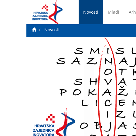
Novosti
Mladi
Arh
Novosti