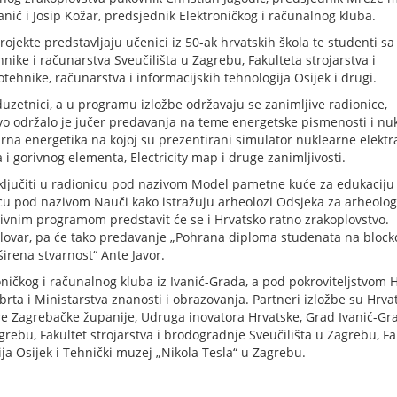
ić i Josip Kožar, predsjednik Elektroničkog i računalnog kluba.
projekte predstavljaju učenici iz 50-ak hrvatskih škola te studenti 
nike i računarstva Sveučilišta u Zagrebu, Fakulteta strojarstva i
tehnike, računarstva i informacijskih tehnologija Osijek i drugi.
oduzetnici, a u programu izložbe održavaju se zanimljive radionice,
vo održalo je jučer predavanja na teme energetske pismenosti i nu
rna energetika na kojoj su prezentirani simulator nuklearne elektr
i gorivnog elementa, Electricity map i druge zanimljivosti.
uključiti u radionicu pod nazivom Model pametne kuće za edukaciju
icu pod nazivom Nauči kako istražuju arheolozi Odsjeka za arheolog
ktivnim programom predstavit će se i Hrvatsko ratno zrakoplovstvo.
jelovar, pa će tako predavanje „Pohrana diploma studenata na block
širena stvarnost“ Ante Javor.
oničkog i računalnog kluba iz Ivanić-Grada, a pod pokroviteljstvom 
rta i Ministarstva znanosti i obrazovanja. Partneri izložbe su Hrva
ure Zagrebačke županije, Udruga inovatora Hrvatske, Grad Ivanić-Gr
agrebu, Fakultet strojarstva i brodogradnje Sveučilišta u Zagrebu, Fa
ija Osijek i Tehnički muzej „Nikola Tesla“ u Zagrebu.