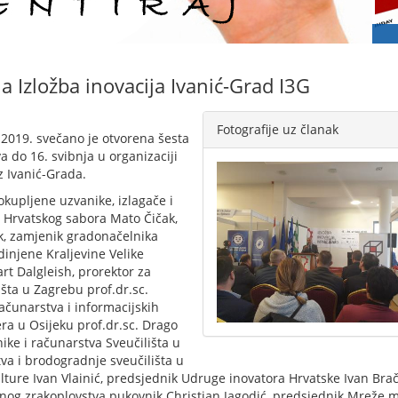
a Izložba inovacija Ivanić-Grad I3G
Fotografije uz članak
 2019. svečano je otvorena šesta
a do 16. svibnja u organizaciji
z Ivanić-Grada.
kupljene uzvanike, izlagače i
a Hrvatskog sabora Mato Čičak,
k, zamjenik gradonačelnika
injene Kraljevine Velike
art Dalgleish, prorektor za
išta u Zagrebu prof.dr.sc.
ačunarstva i informacijskih
era u Osijeku prof.dr.sc. Drago
nike i računarstva Sveučilišta u
tva i brodogradnje sveučilišta u
ture Ivan Vlainić, predsjednik Udruge inovatora Hrvatske Ivan Brač
tnog zrakoplovstva pukovnik Christian Jagodić, predsjednik Mreže 