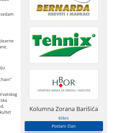
sa sedam
klearne
ane,
iju
chain“
Hrvatskog
tska
ad,
Kolumna Zorana Barišića
kultet
klikni
Postani član