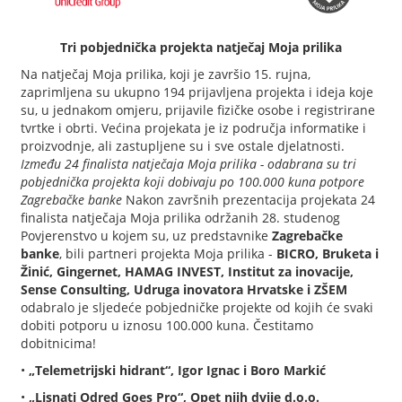
Tri pobjednička projekta natječaj Moja prilika
Na natječaj Moja prilika, koji je završio 15. rujna,
zaprimljena su ukupno 194 prijavljena projekta i ideja koje
su, u jednakom omjeru, prijavile fizičke osobe i registrirane
tvrtke i obrti. Većina projekata je iz područja informatike i
proizvodnje, ali zastupljene su i sve ostale djelatnosti.
Između 24 finalista natječaja Moja prilika - odabrana su tri
pobjednička projekta koji dobivaju po 100.000 kuna potpore
Zagrebačke banke
Nakon završnih prezentacija projekata 24
finalista natječaja Moja prilika održanih 28. studenog
Povjerenstvo u kojem su, uz predstavnike
Zagrebačke
banke
, bili partneri projekta Moja prilika -
BICRO, Bruketa i
Žinić, Gingernet, HAMAG INVEST, Institut za inovacije,
Sense Consulting, Udruga inovatora Hrvatske i ZŠEM
odabralo je sljedeće pobjedničke projekte od kojih će svaki
dobiti potporu u iznosu 100.000 kuna. Čestitamo
dobitnicima!
•
„Telemetrijski hidrant“, Igor Ignac i Boro Markić
•
„Lisnati Odred Goes Pro“,
Opet njih dvije d.o.o.