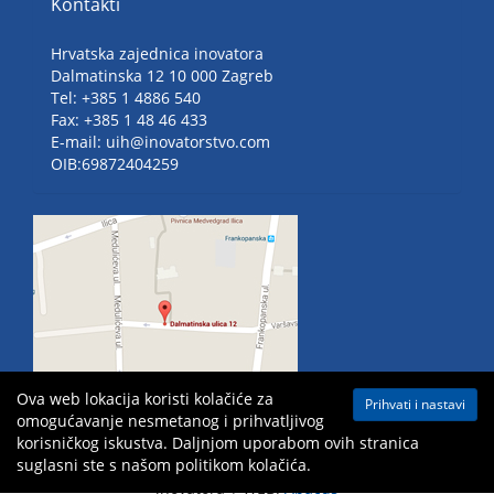
Kontakti
Hrvatska zajednica inovatora
Dalmatinska 12 10 000 Zagreb
Tel: +385 1 4886 540
Fax: +385 1 48 46 433
E-mail: uih@inovatorstvo.com
OIB:69872404259
Ova web lokacija koristi kolačiće za
Prihvati i nastavi
omogućavanje nesmetanog i prihvatljivog
korisničkog iskustva. Daljnjom uporabom ovih stranica
suglasni ste s našom politikom kolačića.
Mapa weba
| Sva prava pridržana ©
2026 Hrvatska zajednica
inovatora | WEB:
Abacus