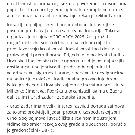
da aktivnosti iz primarnog sektora povežemo s aktivnostima
poput turizma i postignemo optimalnu komplementarnost,
a to se može napraviti uz inovacije, rekao je rektor Faričić.
Inovacije u poljoprivredi i prehrambenoj industriji se
posebno predstavljaju i na sajmovima inovacija. Tako se
organizacijom sajma AGRO ARCA 2025. želi pružiti
mogućnost svim sudionicima da na jednom mjestu
predstave svoju kreativnost i inovativnost kao i dosege u
proizvodnji i preradi hrane. Prigoda je to poslovnih ljudi iz
Hrvatske i inozemstva da se upoznaju s dijelom najnovijih
dostignuća u poljoprivredi i prehrambenoj industriji,
veterinarstvu, sigurnosti hrane, ribarstvu, te dostignućima
na području ekološke i tradicionalne proizvodnje hrane,
ističe predsjednik Hrvatske zajednice inovatora prof. dr. sc.
Miljenko Šimpraga. Podršku u organizaciji sajma u Zadru
dali su im i Grad Zadar i Zadarska županija.
- Grad Zadar imam veliki interes razvijati ponudu sajmova i
za to smo predvidjeli jedan prostor u Gospodarskoj zoni
Crno. Spoj sajmova i sveučilišta s realnom industrijom
vidimo kao smjer razvoja ovog grada u budućnosti, poručio
je gradonačelnik Dukić.