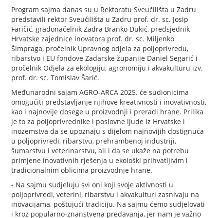
Program sajma danas su u Rektoratu Sveučilišta u Zadru
predstavili rektor Sveučilišta u Zadru prof. dr. sc. Josip
Faričić, gradonačelnik Zadra Branko Dukić, predsjednik
Hrvatske zajednice inovatora prof. dr. sc. Miljenko
Šimpraga, pročelnik Upravnog odjela za poljoprivredu,
ribarstvo i EU fondove Zadarske županije Daniel Segarić i
pročelnik Odjela za ekologiju, agronomiju i akvakulturu izv.
prof. dr. sc. Tomislav Šarić.
Međunarodni sajam AGRO-ARCA 2025. će sudionicima
omogućiti predstavljanje njihove kreativnosti i inovativnosti,
kao i najnovije dosege u proizvodnji i preradi hrane. Prilika
je to za poljoprivrednike i poslovne ljude iz Hrvatske i
inozemstva da se upoznaju s dijelom najnovijih dostignuća
u poljoprivredi, ribarstvu, prehrambenoj industriji,
šumarstvu i veterinarstvu, ali i da se ukaže na potrebu
primjene inovativnih rješenja u ekološki prihvatljivim i
tradicionalnim oblicima proizvodnje hrane.
- Na sajmu sudjeluju svi oni koji svoje aktivnosti u
poljoprivredi, veterini, ribarstvu i akvakulturi zasnivaju na
inovacijama, poštujući tradiciju. Na sajmu ćemo sudjelovati
i kroz popularno-znanstvena predavanja, jer nam je važno