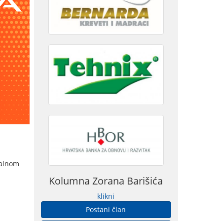
balnom
Kolumna Zorana Barišića
klikni
Postani član