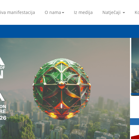
iva manifestacija
O nama
Iz medija
Natječaji
Ko