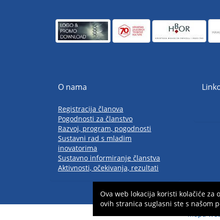
O nama
Linko
Registracija članova
Pogodnosti za članstvo
Razvoj, program, pogodnosti
Sustavni rad s mladim
inovatorima
Sustavno informiranje članstva
Aktivnosti, očekivanja, rezultati
Ova web lokacija koristi kolačiće z
ovih stranica suglasni ste s našom p
Mapa we