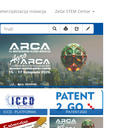
mercijalizacija inovacija
ZeGe STEM Centar
ICCD - PLATFORMA
PATENT2GO