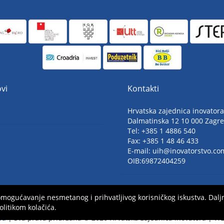
vi
Kontakti
Hrvatska zajednica inovatora
Dalmatinska 12 10 000 Zagr
Tel: +385 1 4886 540
Fax: +385 1 48 46 433
E-mail: uih@inovatorstvo.co
OIB:69872404259
a omogućavanje nesmetanog i prihvatljivog korisničkog iskustva. D
olitikom kolačića.
ba
| Sva prava pridržana ©
2026 Hrvatska zajednica inovatora | W