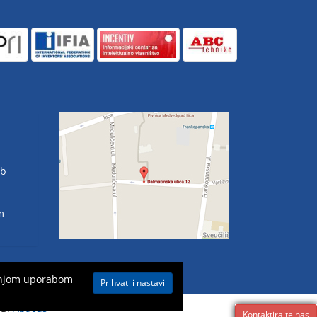
eb
m
aljnjom uporabom
Prihvati i nastavi
EB:
Abacus
Kontaktirajte nas