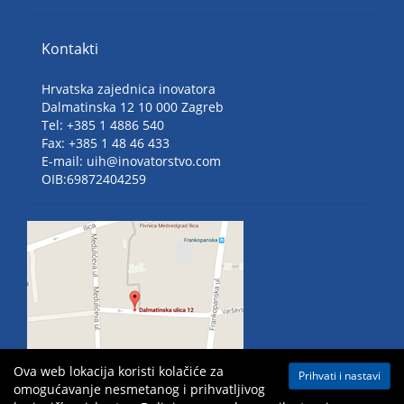
Kontakti
Hrvatska zajednica inovatora
Dalmatinska 12 10 000 Zagreb
Tel: +385 1 4886 540
Fax: +385 1 48 46 433
E-mail: uih@inovatorstvo.com
OIB:69872404259
Ova web lokacija koristi kolačiće za
Prihvati i nastavi
omogućavanje nesmetanog i prihvatljivog