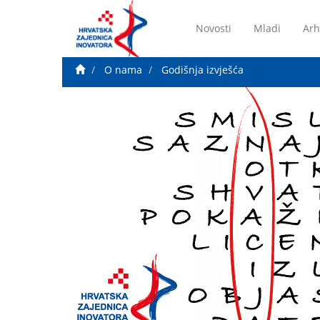
Novosti
Mladi
Arh
O nama
Godišnja izvješća