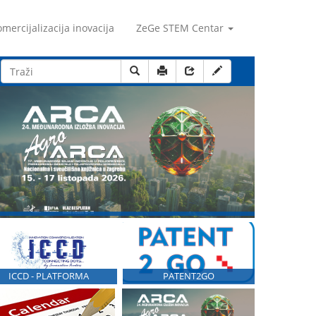
mercijalizacija inovacija
ZeGe STEM Centar
ICCD - PLATFORMA
PATENT2GO