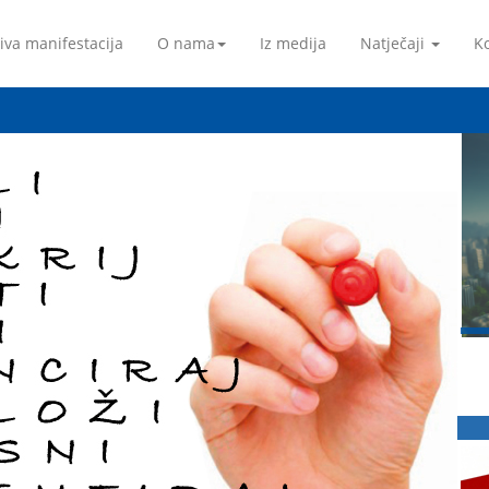
iva manifestacija
O nama
Iz medija
Natječaji
Ko