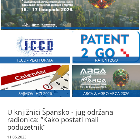
ICCD - PLATFORMA
PATENT2GO
SAJMOVI HZI 2026
ARCA & AGRO ARCA 2026
U knjižnici Špansko - jug održana
radionica: “Kako postati mali
poduzetnik”
11.05.2023