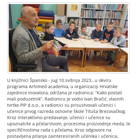
U knjižnici Špansko - jug 10.svibnja 2023., u okviru
programa Arhimed academia, u organizaciji Hrvatske
zajednice inovatora, održana je radionica: “Kako postati
mali poduzetnik”. Radionicu je vodio Ivan Bračić, vlasnih
tvrtke PIP d.o.o., a radionici su prisustvovali učenici i
učenice prvog razreda osnovne škole Tituša Brezovačkog.
Kroz interaktivno predavanje, učenici i učenice su
upoznati/te a pčelarstvom, procesima proizvodnje meda, te
specifičnostima rada s pčelama. Kroz odgovore na
postavljena pitanja zainteresiranih učenika i učenica,