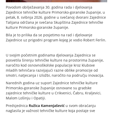
Povodom obilježavanja 30. godina rada i djelovanja
Zajednice tehničke kulture Primorsko-goranske županije, u
petak, 8. svibnja 2026. godine u svečanoj dvorani Zajednice
Talijana održana je svečana Skupština Zajednice tehničke
kulture Primorsko-goranske županije.
Bila je to prilika da se posjetimo na rad i djelovanje
Zajednice uz prigodni program kojeg je vodio Robert Ferlin.
U svojim početnim godinama djelovanja Zajednica se
posvetila širenju tehničke kulture na prostorima županije,
naročito kod osnovnoškolske populacije kroz klubove
mladih tehničara razvijajući razne oblike promocije od
smotri, natjecanja i izložbi, naročito na području inovacija.
Narednih godina uz suport Zajednice tehničke kulture
Primorsko-goranske županije osnovane su gradske
zajednice tehničke kulture u Crikvenici, Čabru, Kraljevici,
Malom Lošinju i Opatiji.
Predsjednica
Ružica Kamenjašević
u svom obraćanju
naglasila je važnost tehničke kulture koja postaje sve