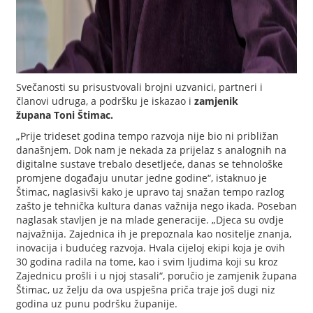
Svečanosti su prisustvovali brojni uzvanici, partneri i
članovi udruga, a podršku je iskazao i
zamjenik
župana
Toni Štimac.
„Prije trideset godina tempo razvoja nije bio ni približan
današnjem. Dok nam je nekada za prijelaz s analognih na
digitalne sustave trebalo desetljeće, danas se tehnološke
promjene događaju unutar jedne godine“, istaknuo je
Štimac, naglasivši kako je upravo taj snažan tempo razlog
zašto je tehnička kultura danas važnija nego ikada. Poseban
naglasak stavljen je na mlade generacije. „Djeca su ovdje
najvažnija. Zajednica ih je prepoznala kao nositelje znanja,
inovacija i budućeg razvoja. Hvala cijeloj ekipi koja je ovih
30 godina radila na tome, kao i svim ljudima koji su kroz
Zajednicu prošli i u njoj stasali“, poručio je zamjenik župana
Štimac, uz želju da ova uspješna priča traje još dugi niz
godina uz punu podršku županije.