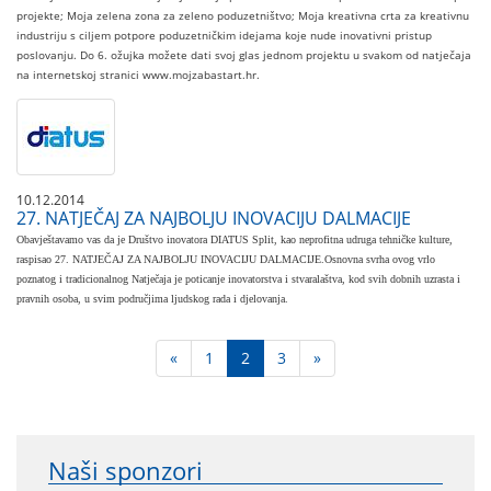
projekte; Moja zelena zona za zeleno poduzetništvo; Moja kreativna crta za kreativnu
industriju s ciljem potpore poduzetničkim idejama koje nude inovativni pristup
poslovanju. Do 6. ožujka možete dati svoj glas jednom projektu u svakom od natječaja
na internetskoj stranici www.mojzabastart.hr.
10.12.2014
27. NATJEČAJ ZA NAJBOLJU INOVACIJU DALMACIJE
​Obavještavamo vas da je Društvo inovatora DIATUS Split, kao neprofitna udruga tehničke kulture,
raspisao 27. NATJEČAJ ZA NAJBOLJU INOVACIJU DALMACIJE.Osnovna svrha ovog vrlo
poznatog i tradicionalnog Natječaja je poticanje inovatorstva i stvaralaštva, kod svih dobnih uzrasta i
pravnih osoba, u svim područjima ljudskog rada i djelovanja.
«
1
2
3
»
Naši sponzori