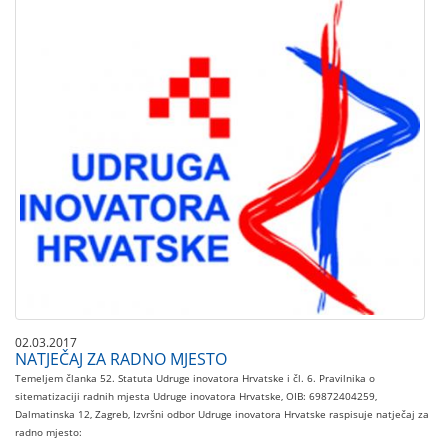
02.03.2017
NATJEČAJ ZA RADNO MJESTO
​​Temeljem članka 52. Statuta Udruge inovatora Hrvatske i čl. 6. Pravilnika o
sitematizaciji radnih mjesta Udruge inovatora Hrvatske, OIB: 69872404259,
Dalmatinska 12, Zagreb, Izvršni odbor Udruge inovatora Hrvatske raspisuje natječaj za
radno mjesto: