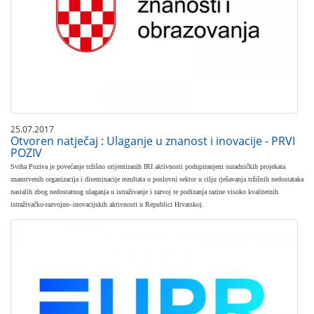
25.07.2017
Otvoren natječaj : Ulaganje u znanost i inovacije - PRVI
POZIV
​Svrha Poziva je povećanje tržišno orijentiranih IRI aktivnosti podupiranjem suradničkih projekata
znanstvenih organizacija i diseminacije rezultata u poslovni sektor u cilju rješavanja tržišnih nedostataka
nastalih zbog nedostatnog ulaganja u istraživanje i razvoj te podizanja razine visoko kvalitetnih
istraživačko-razvojno–inovacijskih aktivnosti u Republici Hrvatskoj.