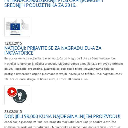
INTERNACIONALIZIRANJE POSLOVANJA MALIH I
SREDNJIH PODUZETNIKA ZA 2016.
12.03.2015
NATJEČAJI: PRIJAVITE SE ZA NAGRADU EU-A ZA
INOVATORICE!
Europska komisija objavila je treći natječaj za Nagradu EU-a za žene inovatorice.
Natječaj je otvoren 9. ožujka u povodu Međunarodnog dana žena, a prijave se primaju
do 20. listopada ove godine. Nagrada se dodjeljuje trima inovatoricama koje su
postigle izvanredan uspjeh plasmanom svojih inovacija na tržište. Prva nagrada iznosi
100 tisuća eura, druga 50 tisuća eura, a treća 30 tisuća eura.
23.02.2015
DODIJELI 99.000 KUNA NAJORGINALNIJEM PROIZVODU!
Započelo je glasanje za finaliste projekta Moj Zaba Start koje je odabrala stručna
komisija za svaki od tri natječaja - Moja prilika za inovativne poduzetničke i start up