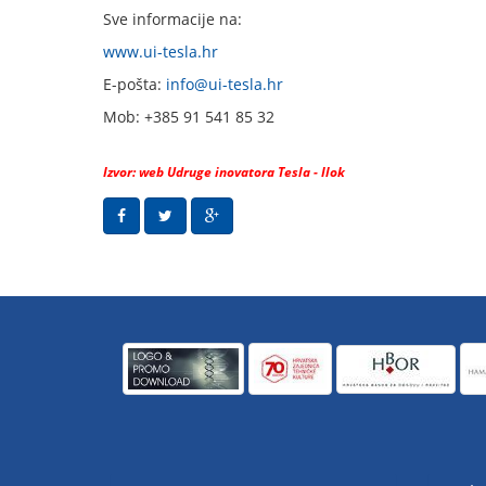
Sve informacije na:
www.ui-tesla.hr
E-pošta:
info@ui-tesla.hr
Mob: +385 91 541 85 32
Izvor: web Udruge inovatora Tesla - Ilok