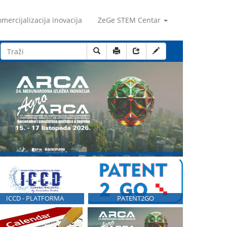
mercijalizacija inovacija
ZeGe STEM Centar
ICCD - PLATFORMA
PATENT2GO