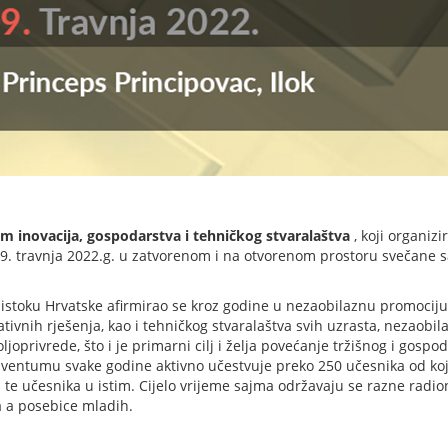
 inovacija, gospodarstva i tehničkog stvaralaštva
, koji organizi
 09. travnja 2022.g. u zatvorenom i na otvorenom prostoru svečane s
 istoku Hrvatske afirmirao se kroz godine u nezaobilaznu promociju
eativnih rješenja, kao i tehničkog stvaralaštva svih uzrasta, nezaobi
privrede, što i je primarni cilj i želja povećanje tržišnog i gospo
 Inventumu svake godine aktivno učestvuje preko 250 učesnika od ko
 te učesnika u istim. Cijelo vrijeme sajma održavaju se razne radion
a a posebice mladih.