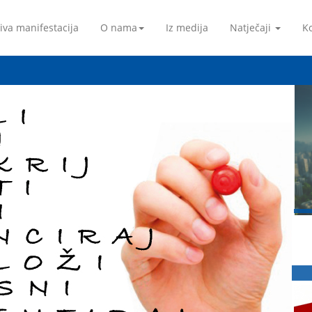
iva manifestacija
O nama
Iz medija
Natječaji
Ko