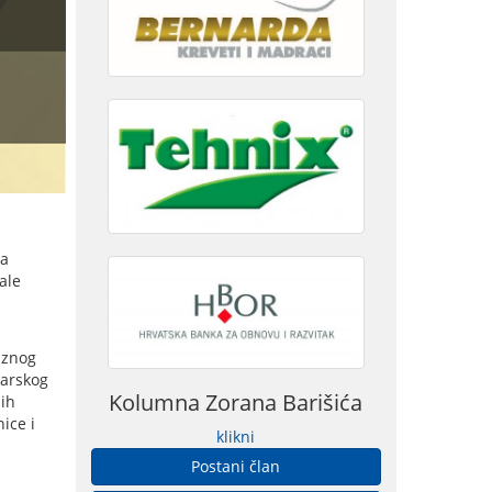
ra
ale
laznog
darskog
Kolumna Zorana Barišića
jih
ice i
klikni
Postani član