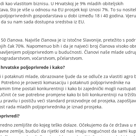
edi kao vlastitom biznisu. U Hrvatskoj je 9% mladih obiteljskih
va, što je više u odnosu na EU prosjek koji iznosi 7%. To su nositel
h poljoprivrednih gospodarstava u dobi između 18 i 40 godina. Vjer
m da su nam sada dostupna sredstva iz EU.
50 članova. Najviše članova je iz istočne Slavonije, pretežito s pod
njih čak 70%. Napomenuo bih i da je najveći broj članova visoko ob
avljenjem poljoprivredom u budućnosti. Članovi naše mlade udru
vinogradarstvom, voćarstvom, pčelarstvom.
 hrvatske poljoprivrede i kako?
i i potaknuti mlade, obrazovane ljude da se odluče za vlastiti agro b
Potrebno je provesti komasaciju i potaknuti poljoprivrednike na
amim time postali konkurentniji i kako bi zajednički mogli nastupat
Učinit će sve potrebne promjene kako bi bili konkurentniji na tržišt
 pravilu i postižu veći standard proizvodnje od prosjeka, zapošljav
st rada mladih poljoprivrednika je iznad prosjeka.
oprivredi?
ivredno zemljište do kojeg teško dolaze. Očekujemo da će država u
žavne zemlje, budući da rijetki od nas imaju mogućnost da sami ku