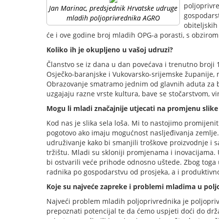
poljoprivr
Jan Marinac, predsjednik Hrvatske udruge
gospodarsta
mladih poljoprivrednika AGRO
obiteljski
će i ove godine broj mladih OPG-a porasti, s obziro
Koliko ih je okupljeno u vašoj udruzi?
Članstvo se iz dana u dan povećava i trenutno broji 1
Osječko-baranjske i Vukovarsko-srijemske županije, 
Obrazovanje smatramo jednim od glavnih aduta za b
uzgajaju razne vrste kultura, bave se stočarstvom, 
Mogu li mladi značajnije utjecati na promjenu slike
Kod nas je slika sela loša. Mi to nastojimo promijenit
pogotovo ako imaju mogućnost nasljeđivanja zemlje. 
udruživanje kako bi smanjili troškove proizvodnje i s
tržištu. Mladi su skloniji promjenama i inovacijama. 
bi ostvarili veće prihode odnosno uštede. Zbog toga u
radnika po gospodarstvu od prosjeka, a i produktivno
Koje su najveće zapreke i problemi mladima u polj
Najveći problem mladih poljoprivrednika je poljopr
prepoznati potencijal te da ćemo uspjeti doći do dr