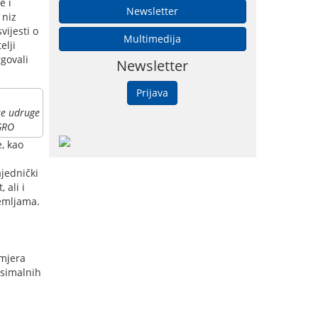
e i
Newsletter
 niz
ijesti o
Multimedija
elji
rgovali
Newsletter
Prijava
ke udruge
GRO
, kao
ajednički
 ali i
zemljama.
 mjera
ksimalnih