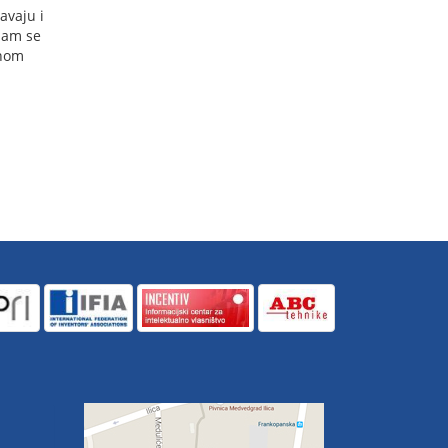
avaju i
 nam se
dnom