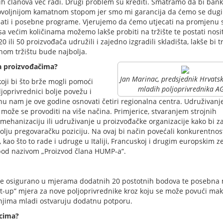
ših članova već radi. Drugi problem su krediti. Smatramo da bi bank
 povoljnijom kamatnom stopom jer smo mi garancija da ćemo se dugi
mati i posebne programe. Vjerujemo da ćemo utjecati na promjenu sv
a većim količinama možemo lakše probiti na tržište te postati nosit
0 ili 50 proizvođača udružili i zajedno izgradili skladišta, lakše bi t
lnom tržištu bude najbolja.
ka proizvođačima?
Jan Marinac, predsjednik Hrvats
 koji bi što brže mogli pomoći
mladih poljoprivrednika A
joprivrednici bolje povežu i
u nam je ove godine osnovati četiri regionalna centra. Udruživanje
može se provoditi na više načina. Primjerice, stvaranjem strojnih
u mehanizaciju ili udruživanje u proizvođačke organizacije kako bi z
olju pregovaračku poziciju. Na ovaj bi način povećali konkurentnost,
g, kao što to rade i udruge u Italiji, Francuskoj i drugim europskim 
 pod nazivom „Proizvod člana HUMP-a“.
 je osigurano u mjerama dodatnih 20 postotnih bodova te posebna
art-up” mjera za nove poljoprivrednike kroz koju se može povući ma
anjima mladi ostvaruju dodatnu potporu.
icima?