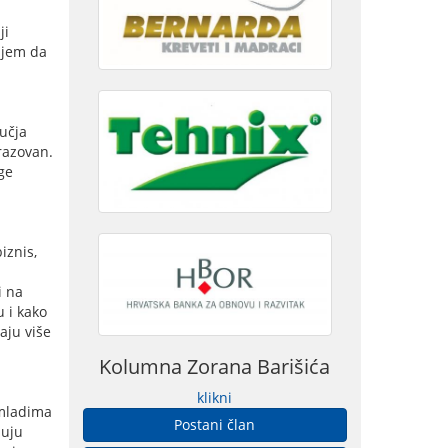
ji
ujem da
ručja
razovan.
ge
iznis,
i na
u i kako
aju više
Kolumna Zorana Barišića
klikni
 mladima
Postani član
puju