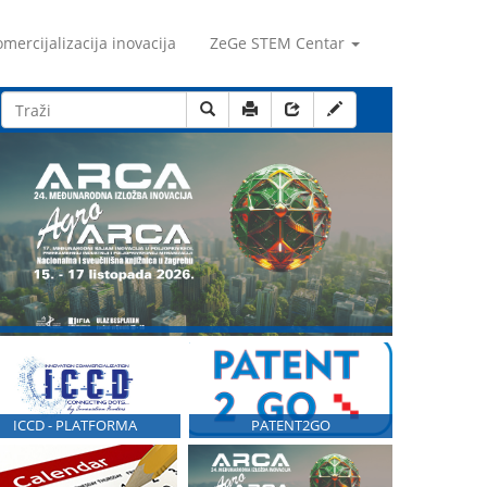
mercijalizacija inovacija
ZeGe STEM Centar
ICCD - PLATFORMA
PATENT2GO