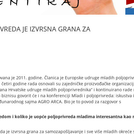
IVREDA JE IZVRSNA GRANA ZA
ana je 2011. godine. Članica je Europske udruge mladih poljopriv
U četiri godine rada osnovali su zajedničke proizvođačke organizacij
lana Hrvatske udruge mladih poljoprivrednika“ i kontinuirano rade
iznisu govorit će i na konferenciji Mladi i poljoprivreda: iskustva 
Međunarodnog sajma AGRO ARCA. Bio je to povod za razgovor s
redom i koliko je uopće poljoprivreda mladima interesantna kao 
eda je izvrsna grana za samozapošljavanje i sve više mladih okreće