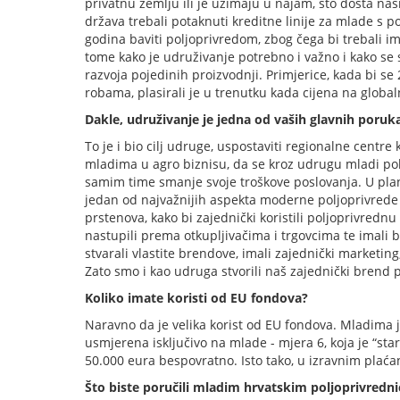
privatnu zemlju ili je uzimaju u najam, što dosta na
država trebali potaknuti kreditne linije za mlade s
godina baviti poljoprivredom, zbog čega bi trebali i
tome kako je udruživanje potrebno i važno i kako se s
razvoja pojedinih proizvodnji. Primjerice, kada bi se 2
robama, plasirali je u trenutku kada cijena na globa
Dakle, udruživanje je jedna od vaših glavnih poru
To je i bio cilj udruge, uspostaviti regionalne centre
mladima u agro biznisu, da se kroz udrugu mladi pol
samim time smanje svoje troškove poslovanja. U plan
jedan od najvažnijih aspekta moderne poljoprivrede 
prstenova, kako bi zajednički koristili poljoprivredn
nastupili prema otkupljivačima i trgovcima te imali b
stvarali vlastite brendove, imali zajednički marketin
Zato smo i kao udruga stvorili naš zajednički brend
Koliko imate koristi od EU fondova?
Naravno da je velika korist od EU fondova. Mladima
usmjerena isključivo na mlade - mjera 6, koja je “st
50.000 eura bespovratno. Isto tako, u izravnim plać
Što biste poručili mladim hrvatskim poljoprivredn