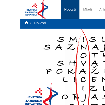
Novosti
Mladi
Arh
Novosti