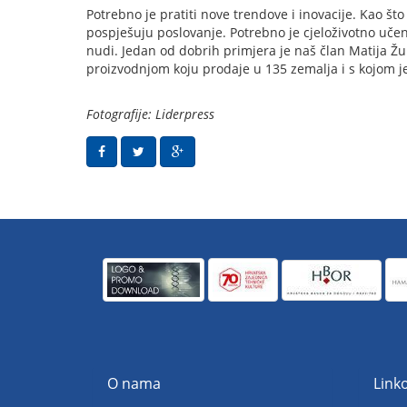
Potrebno je pratiti nove trendove i inovacije. Kao št
pospješuju poslovanje. Potrebno je cjeloživotno uče
nudi. Jedan od dobrih primjera je naš član Matija Žulj
proizvodnjom koju prodaje u 135 zemalja i s kojom je
Fotografije: Liderpress
O nama
Linko