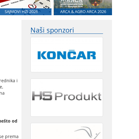
SAJMOVI HZI 2026
ARCA & AGRO ARCA 2026
Naši sponzori
rednika i
e,
 na
i
nešto od
 se prema