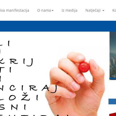
iva manifestacija
O nama
Iz medija
Natječaji
Ko