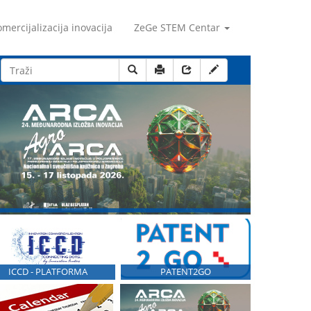
mercijalizacija inovacija
ZeGe STEM Centar
ICCD - PLATFORMA
PATENT2GO