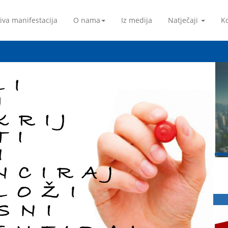
iva manifestacija
O nama
Iz medija
Natječaji
Ko