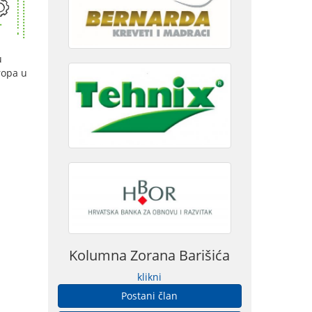
u
ropa u
Kolumna Zorana Barišića
klikni
Postani član