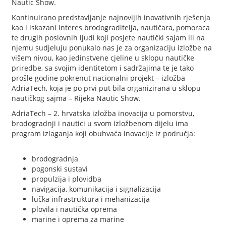
Nautic Show.
Kontinuirano predstavljanje najnovijih inovativnih rješenja
kao i iskazani interes brodograditelja, nautičara, pomoraca
te drugih poslovnih ljudi koji posjete nautički sajam ili na
njemu sudjeluju ponukalo nas je za organizaciju izložbe na
višem nivou, kao jedinstvene cjeline u sklopu nautičke
priredbe, sa svojim identitetom i sadržajima te je tako
prošle godine pokrenut nacionalni projekt – izložba
AdriaTech, koja je po prvi put bila organizirana u sklopu
nautičkog sajma – Rijeka Nautic Show.
AdriaTech – 2. hrvatska izložba inovacija u pomorstvu,
brodogradnji i nautici u svom izložbenom dijelu ima
program izlaganja koji obuhvaća inovacije iz područja:
brodogradnja
pogonski sustavi
propulzija i plovidba
navigacija, komunikacija i signalizacija
lučka infrastruktura i mehanizacija
plovila i nautička oprema
marine i oprema za marine