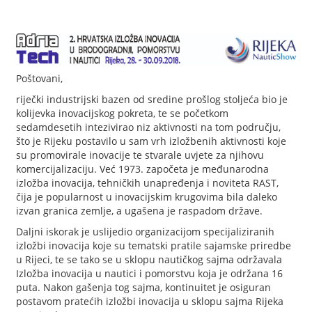
Poštovani,
riječki industrijski bazen od sredine prošlog stoljeća bio je
kolijevka inovacijskog pokreta, te se početkom
sedamdesetih intezivirao niz aktivnosti na tom području,
što je Rijeku postavilo u sam vrh izložbenih aktivnosti koje
su promovirale inovacije te stvarale uvjete za njihovu
komercijalizaciju. Već 1973. započeta je međunarodna
izložba inovacija, tehničkih unapređenja i noviteta RAST,
čija je popularnost u inovacijskim krugovima bila daleko
izvan granica zemlje, a ugašena je raspadom države.
Daljni iskorak je uslijedio organizacijom specijaliziranih
izložbi inovacija koje su tematski pratile sajamske priredbe
u Rijeci, te se tako se u sklopu nautičkog sajma održavala
Izložba inovacija u nautici i pomorstvu koja je održana 16
puta. Nakon gašenja tog sajma, kontinuitet je osiguran
postavom pratećih izložbi inovacija u sklopu sajma Rijeka