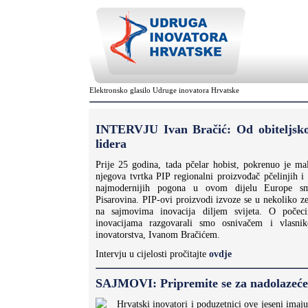
Elektronsko glasilo Udruge inovatora Hrvatske
INTERVJU Ivan Bračić: Od obiteljsko
lidera
Prije 25 godina, tada pčelar hobist, pokrenuo je mal
njegova tvrtka PIP regionalni proizvođač pčelinjih i
najmodernijih pogona u ovom dijelu Europe sm
Pisarovina. PIP-ovi proizvodi izvoze se u nekoliko z
na sajmovima inovacija diljem svijeta. O počec
inovacijama razgovarali smo osnivačem i vlasni
inovatorstva, Ivanom Bračićem.
Intervju u cijelosti pročitajte
ovdje
SAJMOVI: Pripremite se za nadolazeće
Hrvatski inovatori i poduzetnici ove jeseni imaju 