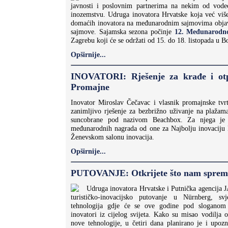
javnosti i poslovnim partnerima na nekim od vodeć
inozemstvu. Udruga inovatora Hrvatske koja već viš
domaćih inovatora na međunarodnim sajmovima objavi
sajmove. Sajamska sezona počinje
12. Međunarodn
Zagrebu koji će se održati od 15. do 18. listopada u
Opširnije...
INOVATORI: Rješenje za krađe i otp
Promajne
Inovator Miroslav Čečavac i vlasnik promajnske tvrt
zanimljivo rješenje za bezbrižno uživanje na plažama
suncobrane pod nazivom Beachbox. Za njega je
međunarodnih nagrada od one za Najbolju inovaciju
Ženevskom salonu inovacija.
Opširnije...
PUTOVANJE: Otkrijete što nam sprem
Udruga inovatora Hrvatske i Putnička agencija
turističko-inovacijsko putovanje u Nürnberg, sv
tehnologija gdje će se ove godine pod sloganom 
inovatori iz cijelog svijeta. Kako su misao vodilja 
nove tehnologije, u četiri dana planirano je i upo