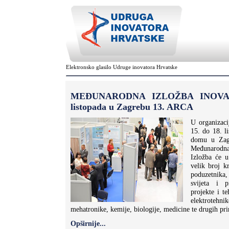
Elektronsko glasilo Udruge inovatora Hrvatske
MEĐUNARODNA IZLOŽBA INOVACI
listopada u Zagrebu 13. ARCA
U organizaci
15. do 18. l
domu u Zagr
Međunarodna
Izložba će u
velik broj kr
poduzetnika, 
svijeta i p
projekte i te
elektroteh
mehatronike, kemije, biologije, medicine te drugih pri
Opširnije...