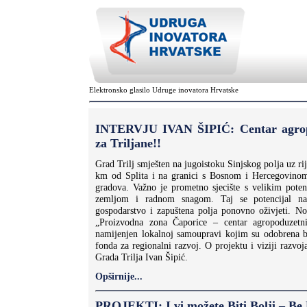
Elektronsko glasilo Udruge inovatora Hrvatske
INTERVJU IVAN ŠIPIĆ: Centar agrop
za Triljane!!
Grad Trilj smješten na jugoistoku Sinjskog polja uz ri
km od Splita i na granici s Bosnom i Hercegovinom
gradova. Važno je prometno sjecište s velikim pote
zemljom i radnom snagom. Taj se potencijal napo
gospodarstvo i zapuštena polja ponovno oživjeti. Nov
„Proizvodna zona Čaporice – centar agropoduzetni
namijenjen lokalnoj samoupravi kojim su odobrena b
fonda za regionalni razvoj. O projektu i viziji razvo
Grada Trilja Ivan Šipić.
Opširnije...
PROJEKTI: I vi možete Biti Bolji – Be 