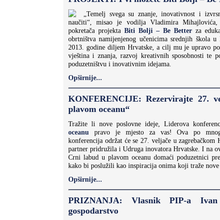
„Temelj svega su znanje, inovativnost i izvrs
naučiti“, misao je vodilja Vladimira Mihajlovića,
pokretača projekta
Biti Bolji – Be Better
za edukac
obrtništva namijenjenog učenicima srednjih škola u
2013. godine diljem Hrvatske, a cilj mu je upravo po
vještina i znanja, razvoj kreativnih sposobnosti te 
poduzetništvu i inovativnim idejama.
Opširnije...
KONFERENCIJE: Rezervirajte 27. ve
plavom oceanu“
Tražite li nove poslovne ideje, Liderova konferen
oceanu
pravo je mjesto za vas! Ova po mnogoč
konferencija održat će se 27. veljače u zagrebačkom 
partner pridružila i Udruga inovatora Hrvatske. I na o
Crni labud u plavom oceanu domaći poduzetnici pre
kako bi poslužili kao inspiracija onima koji traže nove 
Opširnije...
PRIZNANJA: Vlasnik PIP-a Ivan 
gospodarstvo