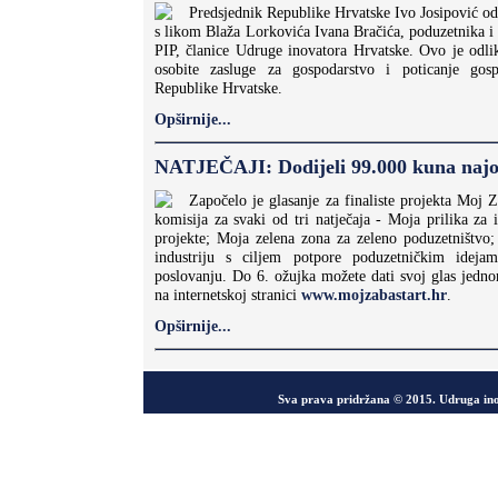
Predsjednik Republike Hrvatske Ivo Josipović o
s likom Blaža Lorkovića Ivana Bračića, poduzetnika i 
PIP, članice Udruge inovatora Hrvatske. Ovo je odl
osobite zasluge za gospodarstvo i poticanje gos
Republike Hrvatske.
Opširnije...
NATJEČAJI: Dodijeli 99.000 kuna najo
Započelo je glasanje za finaliste projekta Moj Z
komisija za svaki od tri natječaja - Moja prilika za 
projekte; Moja zelena zona za zeleno poduzetništvo;
industriju s ciljem potpore poduzetničkim ideja
poslovanju. Do 6. ožujka možete dati svoj glas jedn
na internetskoj stranici
www.mojzabastart.hr
.
Opširnije...
Sva prava pridržana © 2015. Udruga in