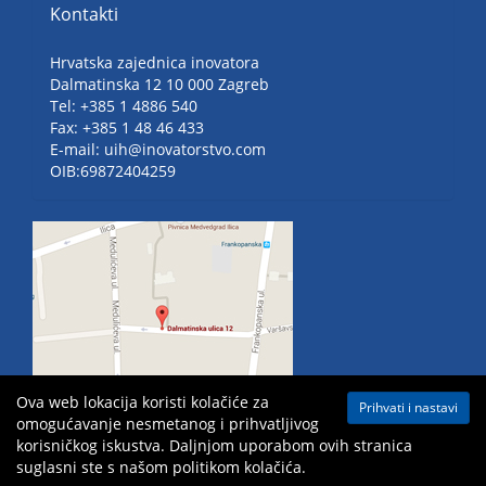
Kontakti
Hrvatska zajednica inovatora
Dalmatinska 12 10 000 Zagreb
Tel: +385 1 4886 540
Fax: +385 1 48 46 433
E-mail: uih@inovatorstvo.com
OIB:69872404259
Ova web lokacija koristi kolačiće za
Prihvati i nastavi
omogućavanje nesmetanog i prihvatljivog
korisničkog iskustva. Daljnjom uporabom ovih stranica
suglasni ste s našom politikom kolačića.
Mapa weba
| Sva prava pridržana ©
2026 Hrvatska zajednica