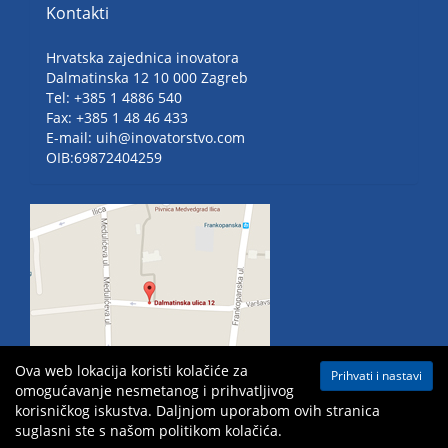
Kontakti
Hrvatska zajednica inovatora
Dalmatinska 12 10 000 Zagreb
Tel: +385 1 4886 540
Fax: +385 1 48 46 433
E-mail: uih@inovatorstvo.com
OIB:69872404259
Ova web lokacija koristi kolačiće za
Prihvati i nastavi
omogućavanje nesmetanog i prihvatljivog
korisničkog iskustva. Daljnjom uporabom ovih stranica
suglasni ste s našom politikom kolačića.
Mapa weba
| Sva prava pridržana ©
2026 Hrvatska zajednica