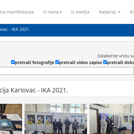
iva manifestacija
O nama
Iz medija
Natječaji
Ko
ovac - IKA 2021.
Odaberite vrstu s
pretraži fotografije
pretraži video zapise
pretraži do
ija Karlovac - IKA 2021.