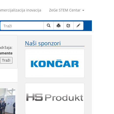
mercijalizacija inovacija
ZeGe STEM Centar
Naši sponzori
adržaja:
kumente
Traži