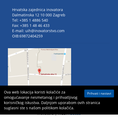
Hrvatska zajednica inovatora
Dalmatinska 12 10 000 Zagreb
Tel: +385 1 4886 540
Fax: +385 1 48 46 433
E-mail: uih@inovatorstvo.com
OIB:69872404259
Ova web lokacija koristi kolačiće za
Prihvati i nastavi
omogućavanje nesmetanog i prihvatljivog
korisničkog iskustva. Daljnjom uporabom ovih stranica
suglasni ste s našom politikom kolačića.
Mapa weba
| Sva prava pridržana ©
2026 Hrvatska zajednica
inovatora | WEB:
Abacus