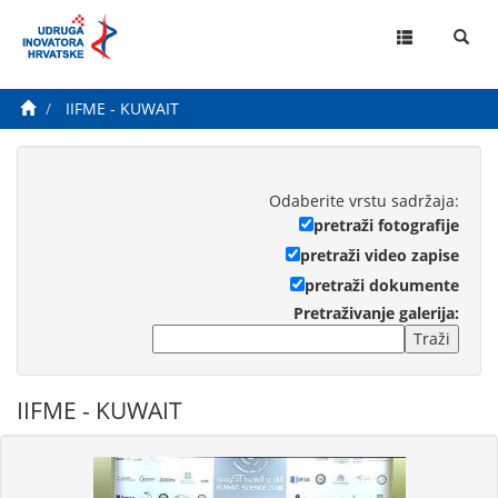
MENU
IIFME - KUWAIT
Odaberite vrstu sadržaja:
pretraži fotografije
pretraži video zapise
pretraži dokumente
Pretraživanje galerija:
Traži
IIFME - KUWAIT